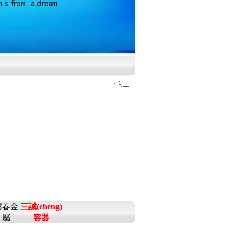
冀春金
三誠(chéng)
屬
容器