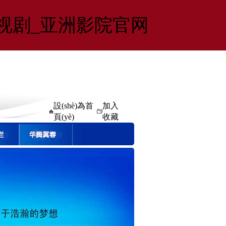
电视剧_亚洲影院官网
設(shè)為首
加入
頁(yè)
收藏