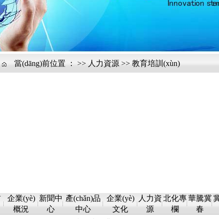
當(dāng)前位置 ：
>>
人力資源
>>
教育培訓(xùn)
首
企業(yè)
新聞中
產(chǎn)品
企業(yè)
人力資
北化專
華騰冀
概況
心
中心
文化
源
欄
春