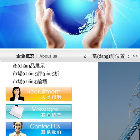
當(dāng)前位置 ：
>>
產(chǎn)品展示
市場(chǎng)評(píng)析
市場(chǎng)論壇